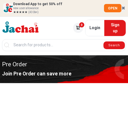
Download App to get 50% off
✖
OPEN
new user allowance
★★★★★
(430k+)
Sign
0
Login
up
Search
Pre Order
Join Pre Order can save more