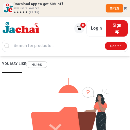
Download App to get 50% off
✖
OPEN
new user allowance
★★★★★
(430k+)
Sign
0
Login
up
Search
YOU MAY LIKE
Rules