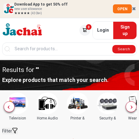
Download App to get 50% off
✖
OPEN
new user allowance
★★★★★
(430k+)
Sign
0
Login
up
Search
Results for ""
Explore products that match your search.
Television
Home Audio
Printer &
Security &
Weara
Filter